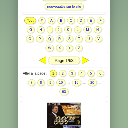
nouveautés sur le site
Tout
#
A
B
C
D
E
F
G
H
I
J
K
L
M
N
O
P
Q
R
S
T
U
V
W
X
Y
Z
Page 1/63
Aller à la page :
1
2
3
4
5
6
...
...
...
7
8
9
10
15
20
63