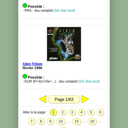
Possède :
- FRA - Jeu complet
(5/5 état neuf)
Alien Trilogy
février 1996
Possède :
- EUR (Fr+En+De+...) - Jeu complet
(5/5 état neuf)
Page 1/63
Aller à la page :
1
2
3
4
5
6
...
...
...
7
8
9
10
15
20