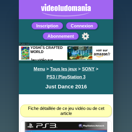
Inscription
Connexion
Abonnement
Publicité
YOSHI`S CRAFTED
WORLD
Jeu vidéo sur
Nintendo Switch
Menu
>
Tous les jeux
>
SONY
>
PS3 / PlayStation 3
Just Dance 2016
Fiche détaillée de ce jeu vidéo ou de cet
article