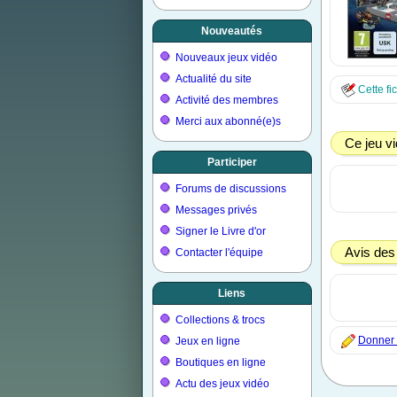
Nouveautés
Nouveaux jeux vidéo
Actualité du site
Cette fi
Activité des membres
Merci aux abonné(e)s
Ce jeu vi
Participer
Forums de discussions
Messages privés
Signer le Livre d'or
Avis des
Contacter l'équipe
Liens
Collections & trocs
Donner m
Jeux en ligne
Boutiques en ligne
Actu des jeux vidéo