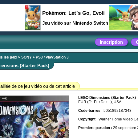
Pokémon: Let`s Go, Evoli
Jeu vidéo sur Nintendo Switch
Inscription
s les jeux
>
SONY
>
PS3 / PlayStation 3
nsions (Starter Pack)
aillée de ce jeu vidéo ou de cet article
LEGO Dimensions (Starter Pack)
EUR (Fr+En+De+...), USA
Code-barres :
5051892187343
Copyright :
Warner Home Video G
Première parution :
29 septembre