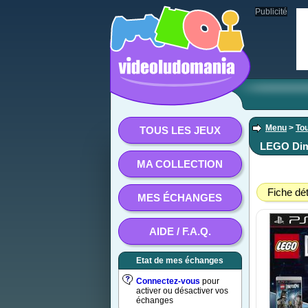
Publicité
Menu
>
Tou
TOUS LES JEUX
LEGO Dime
MA COLLECTION
Fiche dét
MES ÉCHANGES
AIDE / F.A.Q.
Etat de mes échanges
Connectez-vous
pour
activer ou désactiver vos
échanges