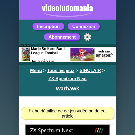
Inscription
Connexion
Abonnement
Publicité
Mario Strikers Battle
League Football
Jeu vidéo sur
Nintendo Switch
Menu
>
Tous les jeux
>
SINCLAIR
>
ZX Spectrum Next
Warhawk
Fiche détaillée de ce jeu vidéo ou de cet
article