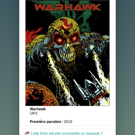
Warhawk
UKV
Première parution :
2019
Cette fiche est-elle incomplète ou inexacte ? :