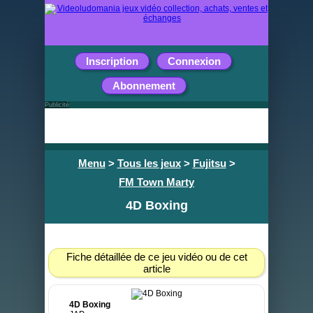
Inscription
Connexion
Abonnement
Publicité
Menu
>
Tous les jeux
>
Fujitsu
>
FM Town Marty
4D Boxing
Fiche détaillée de ce jeu vidéo ou de cet
article
4D Boxing