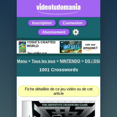
Inscription
Connexion
Abonnement
Publicité
YOSHI`S CRAFTED
WORLD
Jeu vidéo sur
Nintendo Switch
Menu
>
Tous les jeux
>
NINTENDO
>
DS / DSi
1001 Crosswords
Fiche détaillée de ce jeu vidéo ou de cet
article