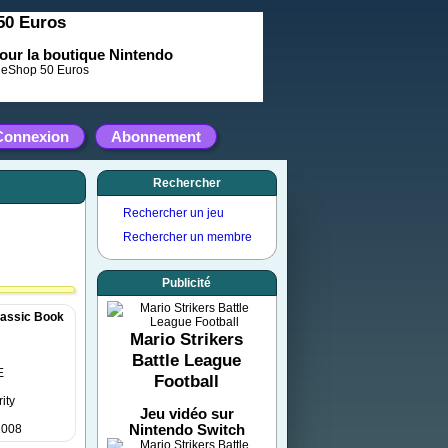
50 Euros
our la boutique Nintendo
Connexion
Abonnement
Rechercher
Rechercher un jeu
Rechercher un membre
Publicité
lassic Book
Mario Strikers
Battle League
E
Football
ity
Jeu vidéo sur
2008
Nintendo Switch