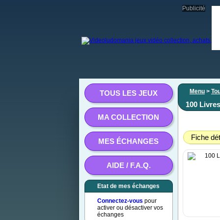
Publicité
Menu
>
Tou
TOUS LES JEUX
100 Livre
MA COLLECTION
Fiche dét
MES ÉCHANGES
AIDE / F.A.Q.
Etat de mes échanges
Connectez-vous
pour
activer ou désactiver vos
échanges