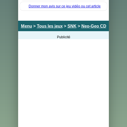
Donner mon avis sur ce jeu vidéo ou cet article
Menu
>
Tous les jeux
>
SNK
>
Neo-Geo CD
Publicité