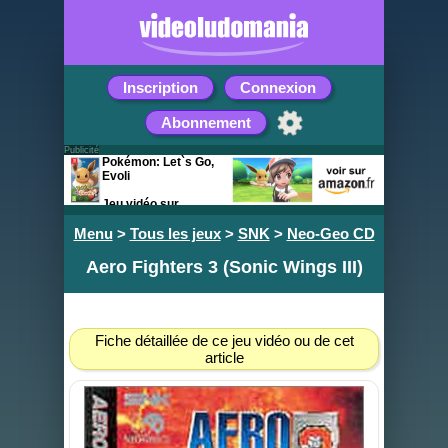
Inscription
Connexion
Abonnement
Publicité
Pokémon: Let`s Go,
Evoli
Jeu vidéo sur
Nintendo Switch
Menu
>
Tous les jeux
>
SNK
>
Neo-Geo CD
Aero Fighters 3 (Sonic Wings III)
Fiche détaillée de ce jeu vidéo ou de cet
article