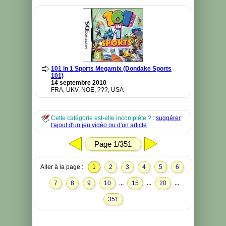
101 in 1 Sports Megamix (Dondake Sports
101)
14 septembre 2010
FRA, UKV, NOE, ???, USA
Cette catégorie est-elle incomplète ? :
suggérer
l'ajout d'un jeu vidéo ou d'un article
Page 1/351
Aller à la page :
1
2
3
4
5
6
...
...
...
7
8
9
10
15
20
351