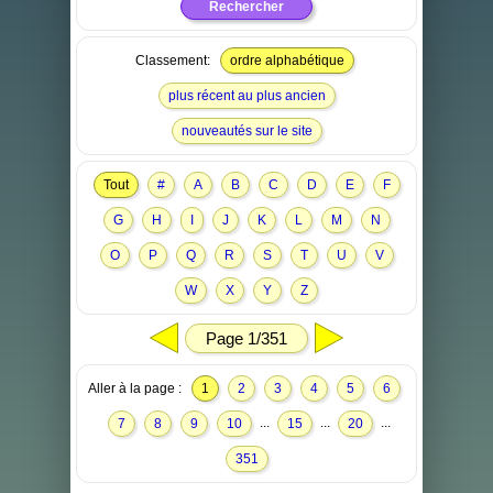
Classement:
ordre alphabétique
plus récent au plus ancien
nouveautés sur le site
Tout
#
A
B
C
D
E
F
G
H
I
J
K
L
M
N
O
P
Q
R
S
T
U
V
W
X
Y
Z
Page 1/351
Aller à la page :
1
2
3
4
5
6
...
...
...
7
8
9
10
15
20
351