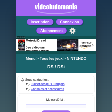
Inscription
Connexion
Abonnement
Publicité
Metroid Dread
Jeu vidéo sur
Nintendo Switch
Menu
>
Tous les jeux
>
NINTENDO
DS / DSi
Sous-catégories :
Fullset des jeux Français
Consoles et accessoires
Mot(s) clé(s) :