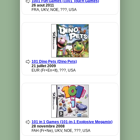
1001 Fun Games (1001 Touch Games)
26 aout 2011
FRA, UKV, NOE, ???, USA
101 Dino Pets (Dino Pets)
21 juillet 2009
EUR (Fr+En+It), ???, USA
101 in 1 Games (101-in-1 Explosive Megamix)
28 novembre 2008
FAH (Fr+Ne), UKV, NOE, ???, USA