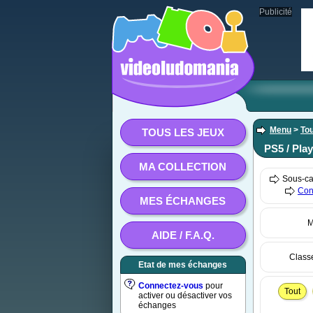
Publicité
Menu
>
Tou
TOUS LES JEUX
PS5 / Play
MA COLLECTION
Sous-ca
Con
MES ÉCHANGES
M
AIDE / F.A.Q.
Class
Etat de mes échanges
Connectez-vous
pour
Tout
activer ou désactiver vos
échanges