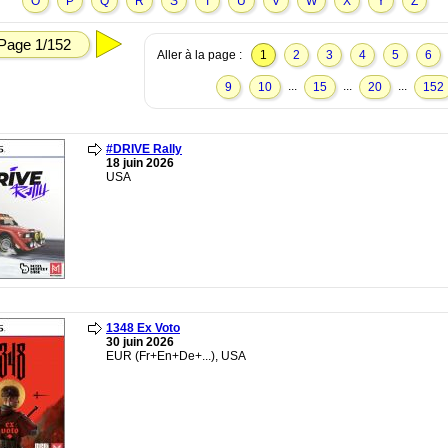
O
P
Q
R
S
T
U
V
W
X
Y
Z
Page 1/152
Aller à la page :
1
2
3
4
5
6
...
...
...
9
10
15
20
152
#DRIVE Rally
18 juin 2026
USA
1348 Ex Voto
30 juin 2026
EUR (Fr+En+De+...), USA