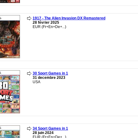
1917 - The Alien Invasion DX Remastered
28 février 2025
EUR (Fr+En+De+...)
30 Sport Games in 1
31 decembre 2023
USA
34 Sport Games in 1
28 juin 2024
EUR (Fr+En+De+...)