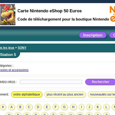
Carte Nintendo eShop 50 Euros
Code de téléchargement pour la boutique Nintendo
Inscription
s les jeux
>
SONY
Station 5
tégories :
soles et accessoires
ot(s) clé(s) :
ement:
ordre alphabétique
plus récent au plus ancien
nouveautés sur le 
#
A
B
C
D
E
F
G
H
I
J
K
L