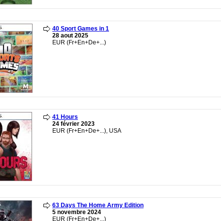
40 Sport Games in 1
28 aout 2025
EUR (Fr+En+De+...)
41 Hours
24 février 2023
EUR (Fr+En+De+...), USA
63 Days The Home Army Edition
5 novembre 2024
EUR (Fr+En+De+...)