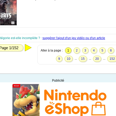
tégorie est-elle incomplète ? :
suggérer l'ajout d'un jeu vidéo ou d'un article
Page 1/152
Aller à la page :
1
2
3
4
5
6
...
...
...
9
10
15
20
152
Publicité