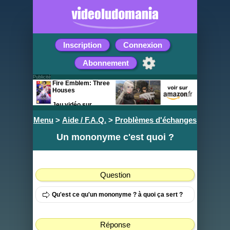
Inscription
Connexion
Abonnement
Publicité
Fire Emblem: Three
Houses
Jeu vidéo sur
Nintendo Switch
Menu
>
Aide / F.A.Q.
>
Problèmes d'échanges
Un mononyme c'est quoi ?
Question
Qu'est ce qu'un mononyme ? à quoi ça sert ?
Réponse