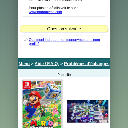
et en tirer vos propres conclusions.
Pour plus de détails voir le site :
www.mononyme.com
Question suivante
Comment indiquer mon mononyme dans mon
profil ?
Menu
>
Aide / F.A.Q.
>
Problèmes d'échanges
Publicité