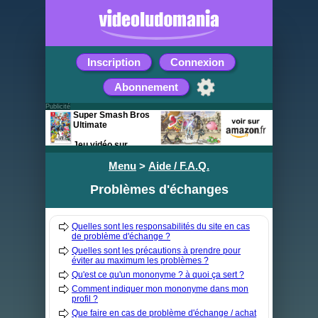
Inscription
Connexion
Abonnement
Publicité
Super Smash Bros
Ultimate
Jeu vidéo sur
Nintendo Switch
Menu
>
Aide / F.A.Q.
Problèmes d'échanges
Quelles sont les responsabilités du site en cas
de problème d'échange ?
Quelles sont les précautions à prendre pour
éviter au maximum les problèmes ?
Qu'est ce qu'un mononyme ? à quoi ça sert ?
Comment indiquer mon mononyme dans mon
profil ?
Que faire en cas de problème d'échange / achat